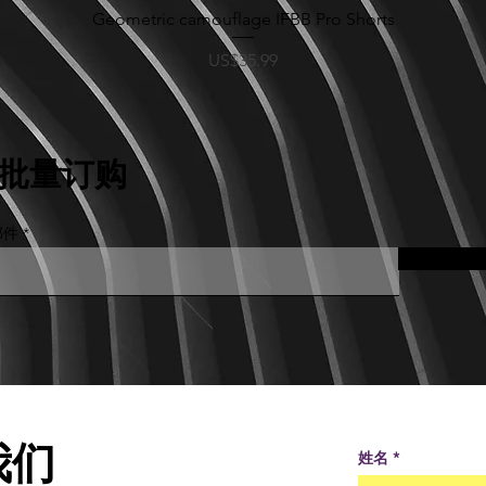
Geometric camouflage IFBB Pro Shorts
快速瀏覽
價格
US$35.99
批量订购
邮件
我们
姓名