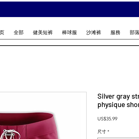
页
全部
健美短裤
棒球服
沙滩裤
服務
部
Silver gray s
physique sho
價格
US$35.99
尺寸
*