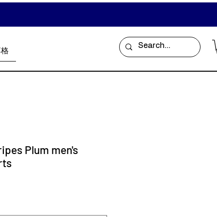
落格
tripes Plum men's
rts