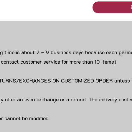
ng time is about 7 – 9 business days because each garme
 contact customer service for more than 10 items）
URNS/EXCHANGES ON CUSTOMIZED ORDER unless the
y offer an even exchange or a refund. The delivery cost 
r cannot be modified.