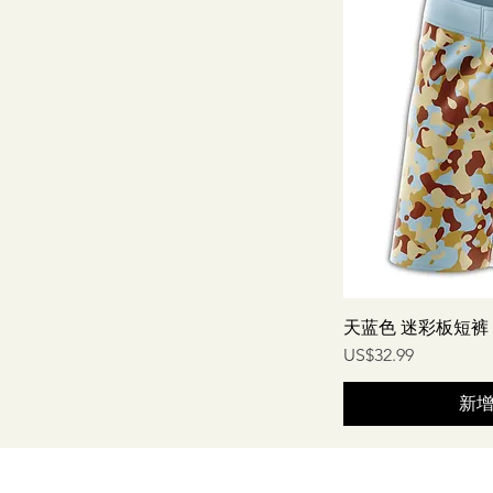
天蓝色 迷彩板短裤
價格
US$32.99
新