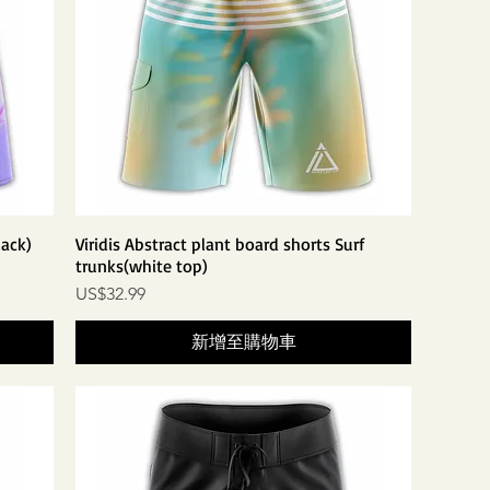
lack)
Viridis Abstract plant board shorts Surf
trunks(white top)
價格
US$32.99
新增至購物車