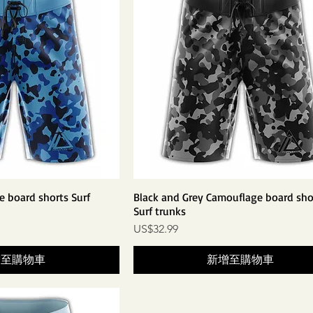
e board shorts Surf
Black and Grey Camouflage board sho
Surf trunks
價格
US$32.99
增至購物車
新增至購物車