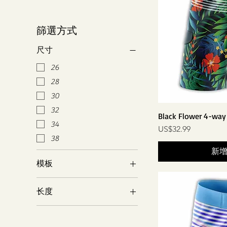
篩選方式
尺寸
26
28
30
32
Black Flower 4-way 
34
價格
US$32.99
38
新
模板
弧形底部
长度
默认样式
18英寸
19英寸