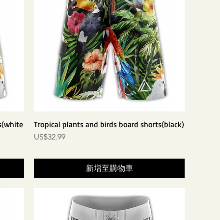
s(white
Tropical plants and birds board shorts(black)
價格
US$32.99
新增至購物車