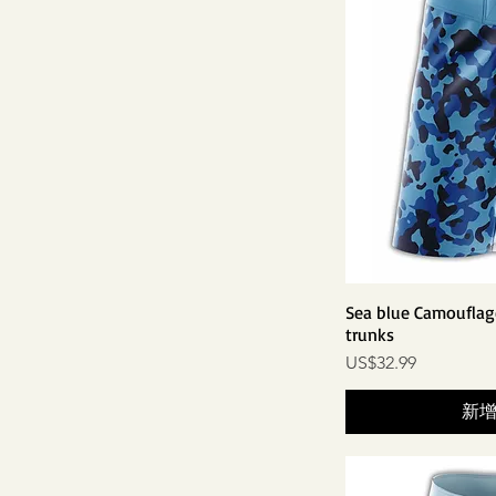
Sea blue Camouflag
trunks
價格
US$32.99
新