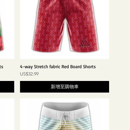
ts
4-way Stretch fabric Red Board Shorts
價格
US$32.99
新增至購物車