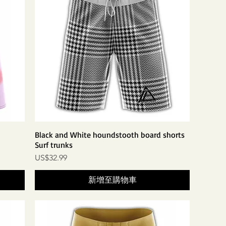
Black and White houndstooth board shorts
Surf trunks
價格
US$32.99
新增至購物車