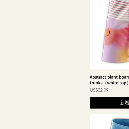
Abstract plant boar
trunks（white top
價格
US$32.99
新