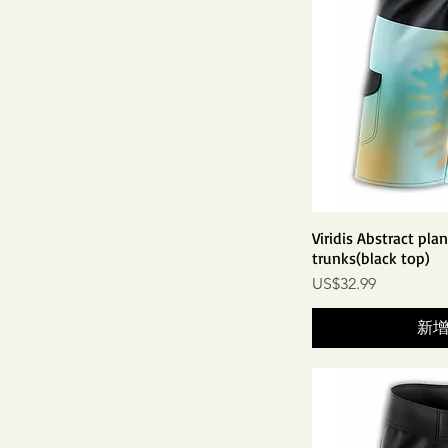
Viridis Abstract pla
trunks(black top)
價格
US$32.99
新