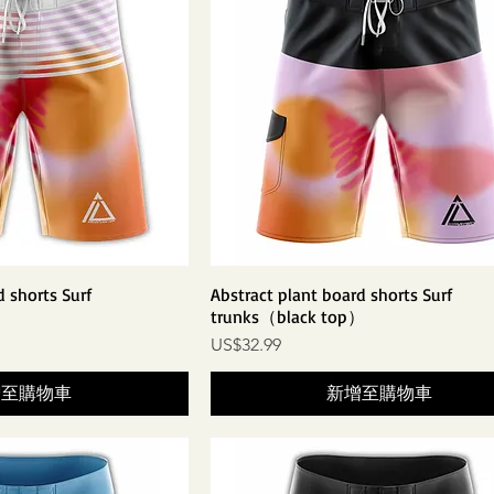
d shorts Surf
Abstract plant board shorts Surf
）
trunks（black top）
價格
US$32.99
增至購物車
新增至購物車