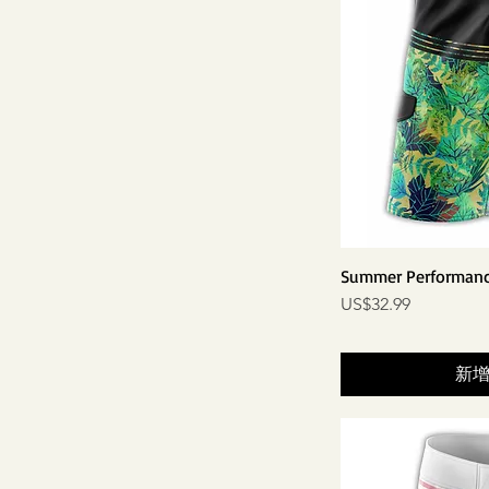
Summer Performanc
價格
US$32.99
新