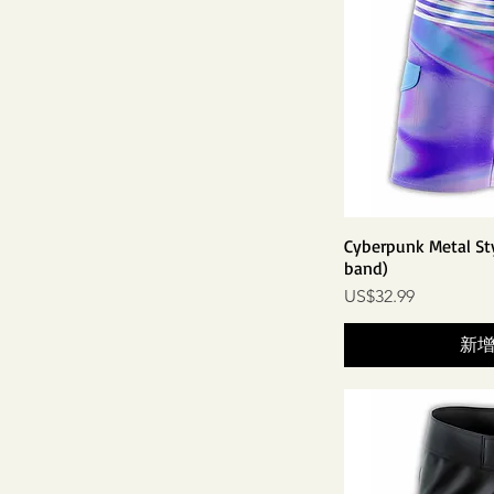
20英寸
Cyberpunk Metal St
band)
價格
US$32.99
新