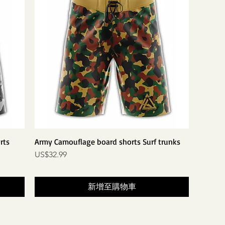
rts
Army Camouflage board shorts Surf trunks
價格
US$32.99
新增至購物車