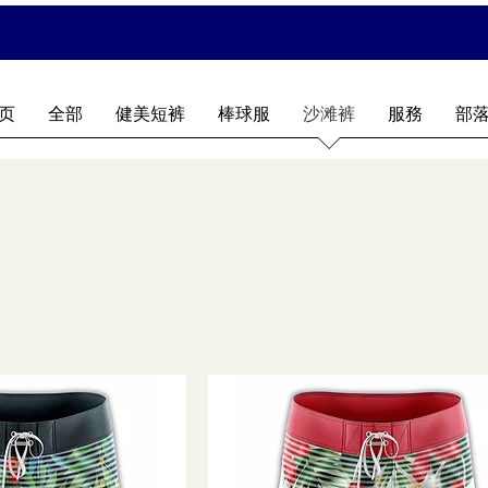
页
全部
健美短裤
棒球服
沙滩裤
服務
部