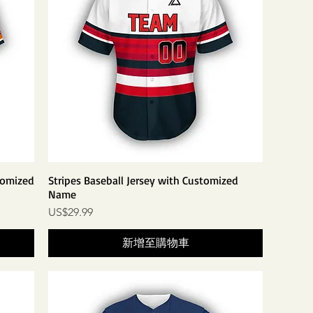
tomized
Stripes Baseball Jersey with Customized
Name
價格
US$29.99
新增至購物車