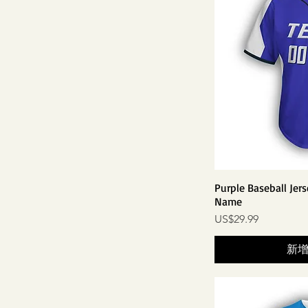
Purple Baseball Jer
Name
價格
US$29.99
新