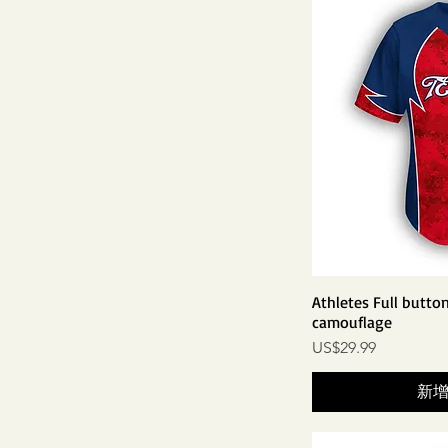
Athletes Full button
camouflage
價格
US$29.99
新