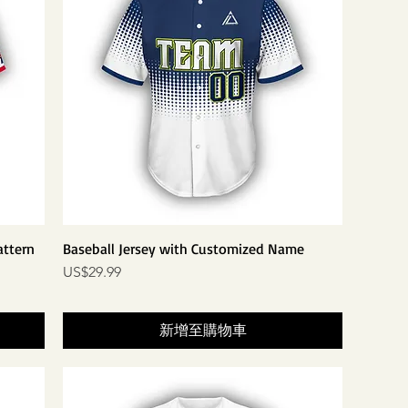
attern
Baseball Jersey with Customized Name
價格
US$29.99
新增至購物車