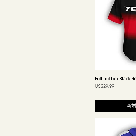
Full button Black R
價格
US$29.99
新