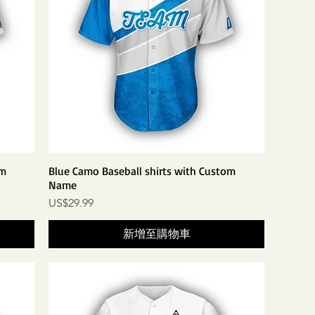
om
Blue Camo Baseball shirts with Custom
Name
價格
US$29.99
新增至購物車