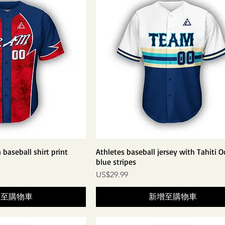
 baseball shirt print
Athletes baseball jersey with Tahiti 
blue stripes
價格
US$29.99
增至購物車
新增至購物車