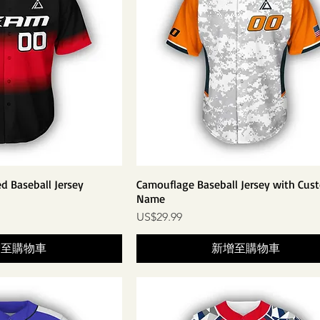
ed Baseball Jersey
Camouflage Baseball Jersey with Cus
Name
價格
US$29.99
增至購物車
新增至購物車