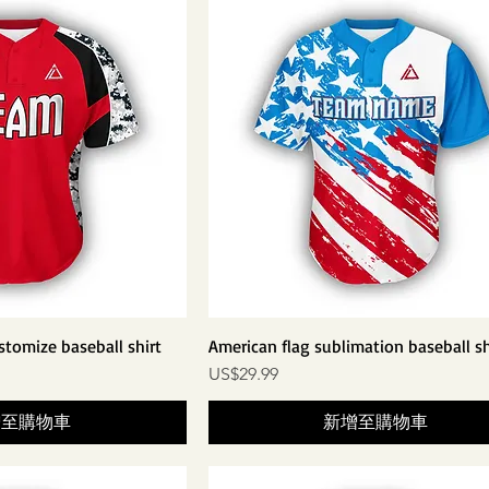
tomize baseball shirt
American flag sublimation baseball sh
價格
US$29.99
增至購物車
新增至購物車