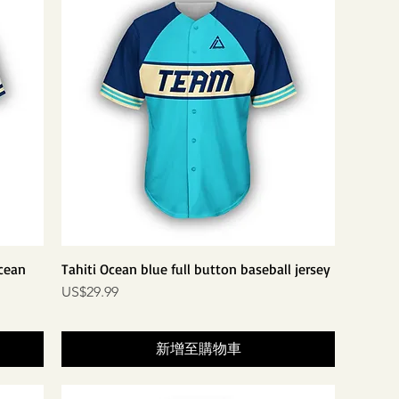
Ocean
Tahiti Ocean blue full button baseball jersey
價格
US$29.99
新增至購物車