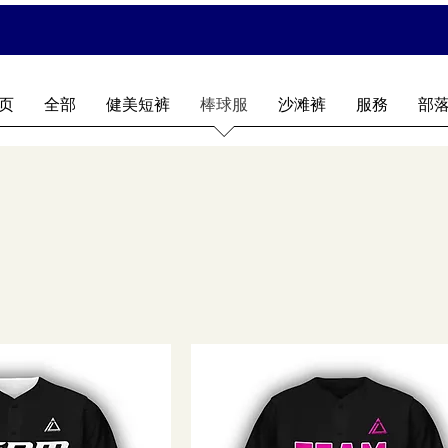
页
全部
健美短裤
棒球服
沙滩裤
服務
部