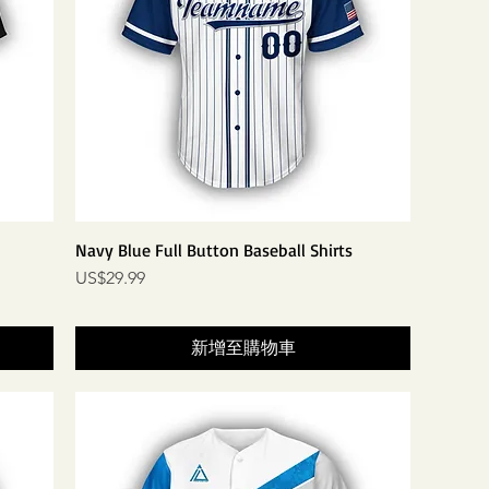
Navy Blue Full Button Baseball Shirts
價格
US$29.99
新增至購物車