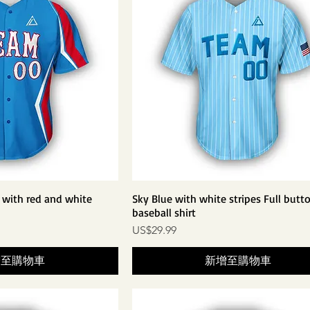
y with red and white
Sky Blue with white stripes Full butt
baseball shirt
價格
US$29.99
增至購物車
新增至購物車