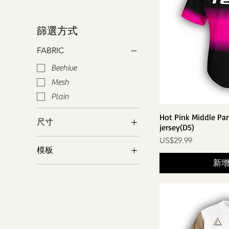
篩選方式
FABRIC
Beehive
Mesh
Plain
Hot Pink Middle Par
尺寸
jersey(D5)
價格
2XL
US$29.99
模板
3XL
新
2 button
4XL
Crew neck
L
Default -2 buttons
S
Default-full button
XL
full button
YL