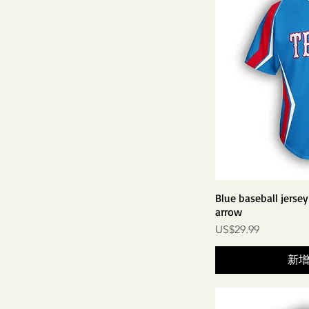
Blue baseball jerse
arrow
價格
US$29.99
新