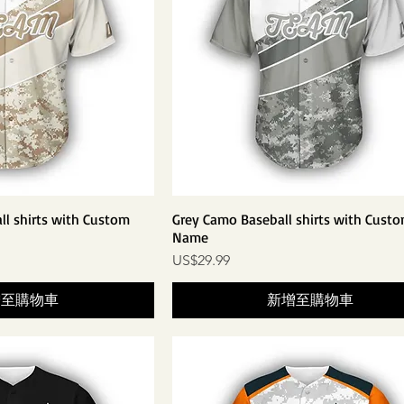
l shirts with Custom
Grey Camo Baseball shirts with Cust
Name
價格
US$29.99
增至購物車
新增至購物車