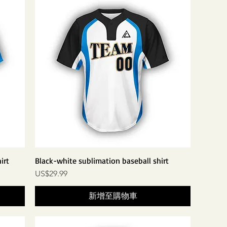
irt
Black-white sublimation baseball shirt
價格
US$29.99
新增至購物車