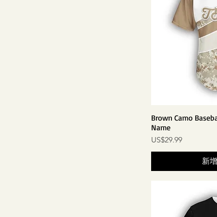
hidden button
YS
V-neck
YXL
中号
玉兴山
阳明
Brown Camo Basebal
Name
價格
US$29.99
新