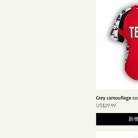
Grey camouflage cus
價格
US$29.99
新