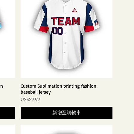
on
Custom Sublimation printing fashion
baseball jersey
價格
US$29.99
新增至購物車