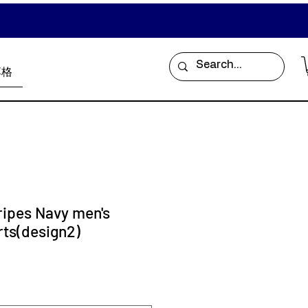
落格
tripes Navy men's
rts(design2)