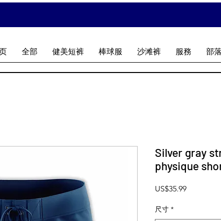
页
全部
健美短裤
棒球服
沙滩裤
服務
部
Silver gray s
physique sho
價格
US$35.99
尺寸
*