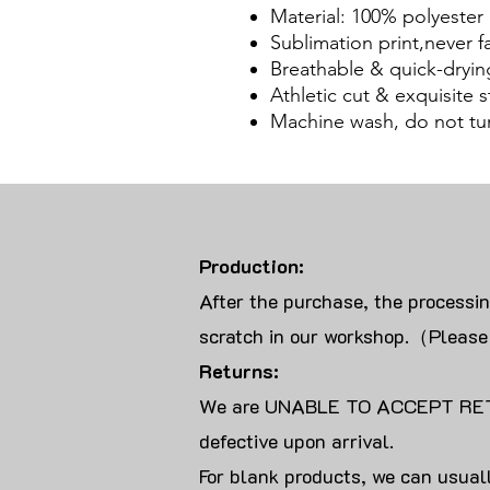
Material: 100% polyester
Sublimation print,never f
Breathable & quick-dryin
Athletic cut & exquisite st
Machine wash, do not tu
Production:
After the purchase, the processi
scratch in our workshop.（Please
Returns:
We are UNABLE TO ACCEPT RET
defective upon arrival.
For blank products, we can usuall