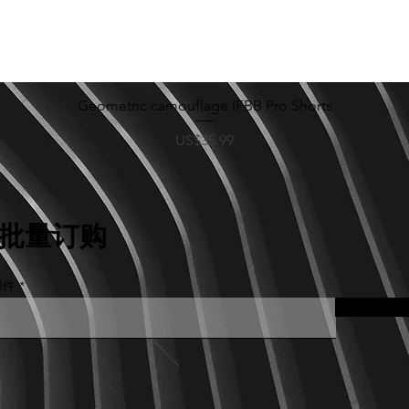
Geometric camouflage IFBB Pro Shorts
快速瀏覽
價格
US$35.99
批量订购
邮件