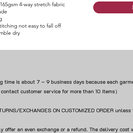
 165gsm 4-way stretch fabric
ade
g
itching not easy to fall off
mble dry
ng time is about 7 – 9 business days because each garme
 contact customer service for more than 10 items）
URNS/EXCHANGES ON CUSTOMIZED ORDER unless the
y offer an even exchange or a refund. The delivery cost 