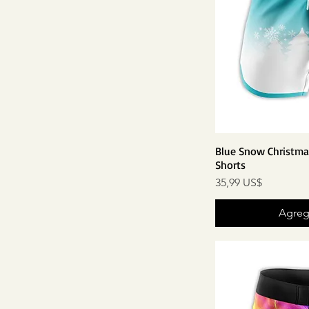
34
38
Blue Snow Christm
Shorts
Precio
35,99 US$
Agrega