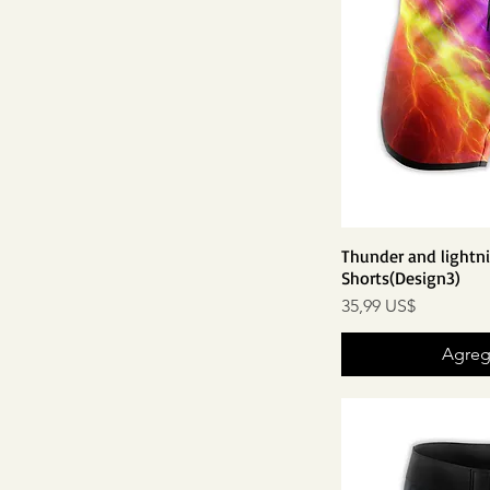
Thunder and lightn
Shorts(Design3)
Precio
35,99 US$
Agrega