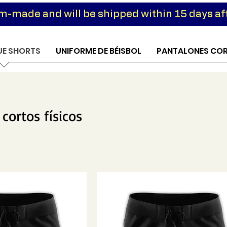
om-made and will be shipped within 15 days aft
UE SHORTS
UNIFORME DE BÉISBOL
PANTALONES CO
cortos físicos