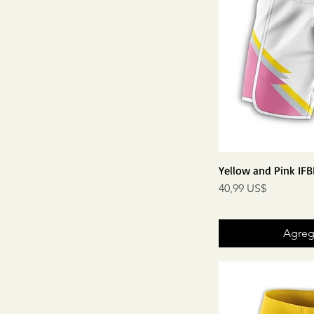
Yellow and Pink IFB
Precio
40,99 US$
Agrega