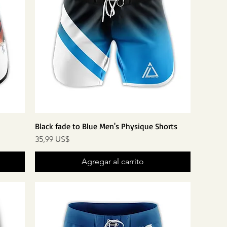
Black fade to Blue Men's Physique Shorts
Precio
35,99 US$
Agregar al carrito