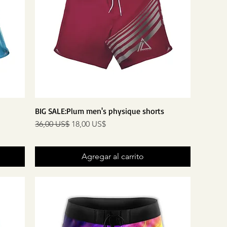
BIG SALE:Plum men's physique shorts
Precio
Precio de oferta
36,00 US$
18,00 US$
Agregar al carrito