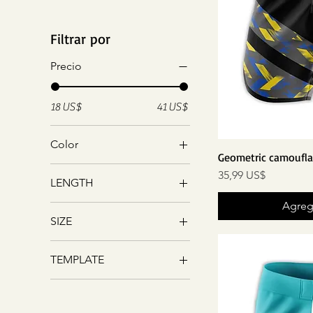
Filtrar por
Precio
18 US$
41 US$
Color
Geometric camoufla
Grey Waistband
Precio
35,99 US$
LENGTH
White Waistband
Agrega
14"
SIZE
15"
26
16"
TEMPLATE
28
17"
Default style
30
18"
Side panel style
32
19"