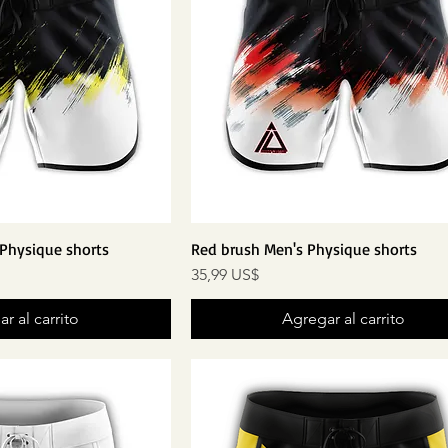
 Physique shorts
Red brush Men's Physique shorts
Precio
35,99 US$
r al carrito
Agregar al carrito