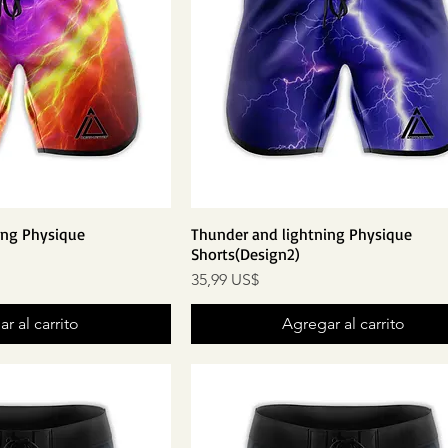
ing Physique
Thunder and lightning Physique
Shorts(Design2)
Precio
35,99 US$
r al carrito
Agregar al carrito