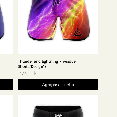
Thunder and lightning Physique
Shorts(Design1)
Precio
35,99 US$
Agregar al carrito