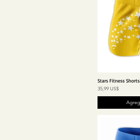
Stars Fitness Short
Precio
35,99 US$
Agrega