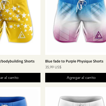
s/bodybuilding Shorts
Blue fade to Purple Physique Shorts
Precio
35,99 US$
r al carrito
Agregar al carrito