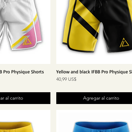
B Pro Physique Shorts
Yellow and black IFBB Pro Physique S
Precio
40,99 US$
r al carrito
Agregar al carrito