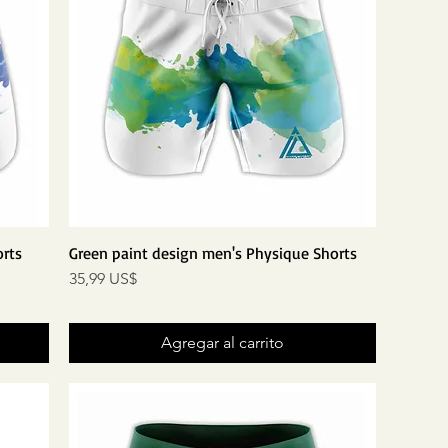
orts
Green paint design men's Physique Shorts
Precio
35,99 US$
Agregar al carrito