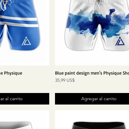
ue Physique
Blue paint design men's Physique Sh
Precio
35,99 US$
r al carrito
Agregar al carrito