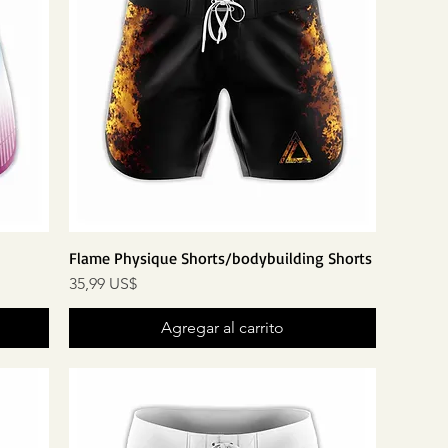
Flame Physique Shorts/bodybuilding Shorts
Precio
35,99 US$
Agregar al carrito