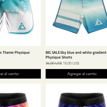
as Theme Physique
BIG SALE:Sky blue and white gradient
Physique Shorts
Precio
Precio de oferta
36,00 US$
18,00 US$
r al carrito
Agregar al carrito