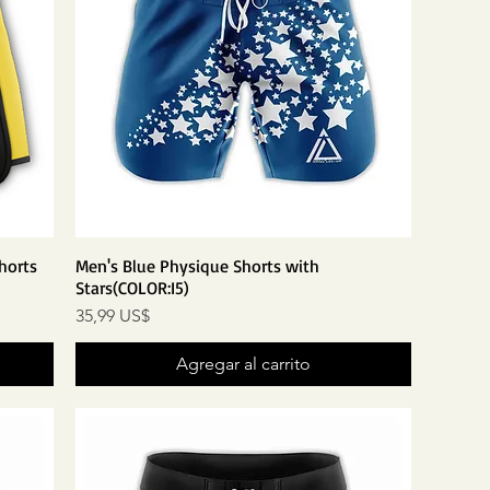
horts
Men's Blue Physique Shorts with
Stars(COLOR:I5)
Precio
35,99 US$
Agregar al carrito