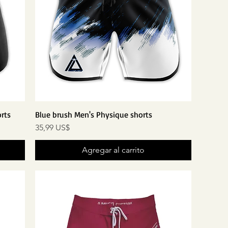
rts
Blue brush Men's Physique shorts
Precio
35,99 US$
Agregar al carrito