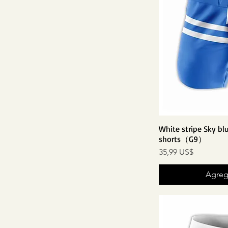
White stripe Sky bl
shorts（G9）
Precio
35,99 US$
Agrega