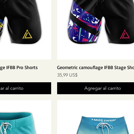
ge IFBB Pro Shorts
Geometric camouflage IFBB Stage Sho
Precio
35,99 US$
r al carrito
Agregar al carrito