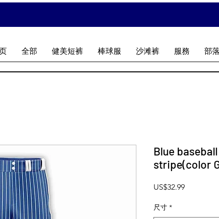
页
全部
健美短裤
棒球服
沙滩裤
服務
部
Blue baseball
stripe(color G
價格
US$32.99
尺寸
*