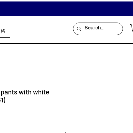
落格
 pants with white
1)