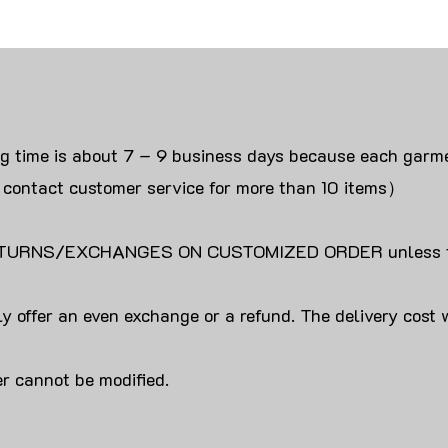
ng time is about 7 – 9 business days because each garme
 contact customer service for more than 10 items）
URNS/EXCHANGES ON CUSTOMIZED ORDER unless the
y offer an even exchange or a refund. The delivery cost 
r cannot be modified.