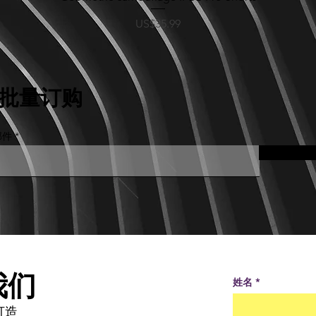
價格
US$35.99
批量订购
邮件
我们
姓名
打造