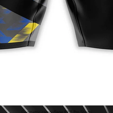
Geometric camouflage IFBB Pro Shorts
快速瀏覽