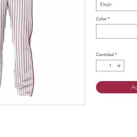
Elegir
Color
*
Cantidad
*
Ag