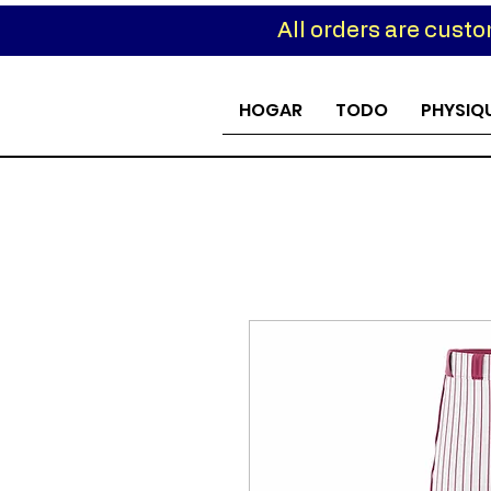
All orders are cust
Custom
HOGAR
TODO
PHYSIQ