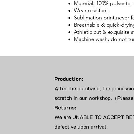
Material: 100% polyester 
Wear-resistant
Sublimation print,never f
Breathable & quick-dryin
Athletic cut & exquisite st
Machine wash, do not tu
Production:
After the purchase, the processi
scratch in our workshop.（Please
Returns:
We are UNABLE TO ACCEPT RET
defective upon arrival.