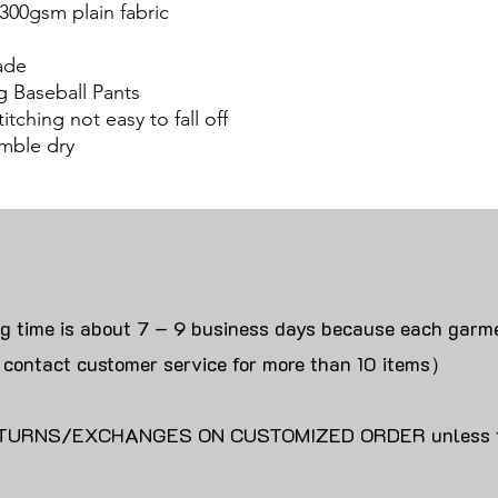
300gsm plain fabric
ade
g Baseball Pants
itching not easy to fall off
mble dry
ng time is about 7 – 9 business days because each garme
 contact customer service for more than 10 items）
URNS/EXCHANGES ON CUSTOMIZED ORDER unless the