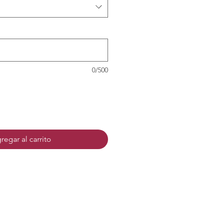
0/500
regar al carrito