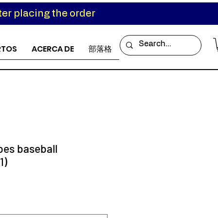
er placing the order
RTOS
ACERCA DE
部落格
pes baseball
1)