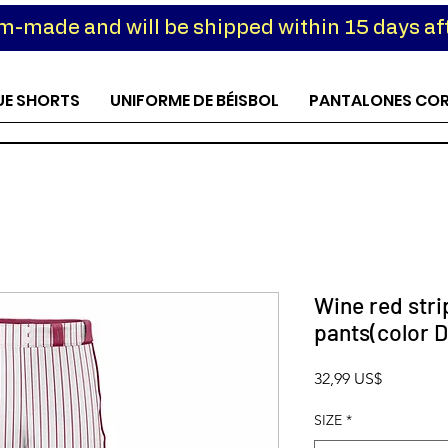
om-made and will be shipped within 15 days aft
UE SHORTS
UNIFORME DE BÉISBOL
PANTALONES CO
Wine red stri
pants(color D
Precio
32,99 US$
SIZE
*