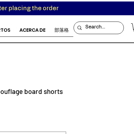
er placing the order
RTOS
ACERCA DE
部落格
ouflage board shorts