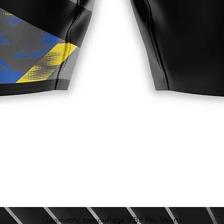
Geometric camouflage IFBB Pro Shorts
Vista rápida