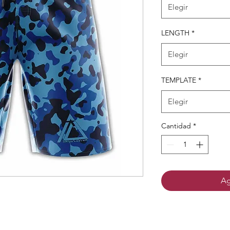
Elegir
LENGTH
*
Elegir
TEMPLATE
*
Elegir
Cantidad
*
Ag