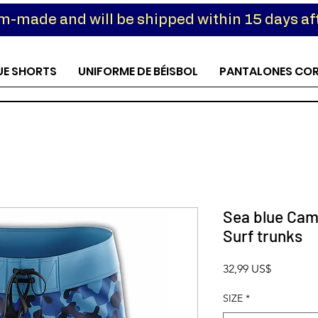
om-made and will be shipped within 15 days aft
UE SHORTS
UNIFORME DE BÉISBOL
PANTALONES CO
Sea blue Cam
Surf trunks
Precio
32,99 US$
SIZE
*