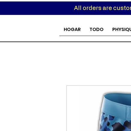
All orders are cust
Custom
HOGAR
TODO
PHYSIQ