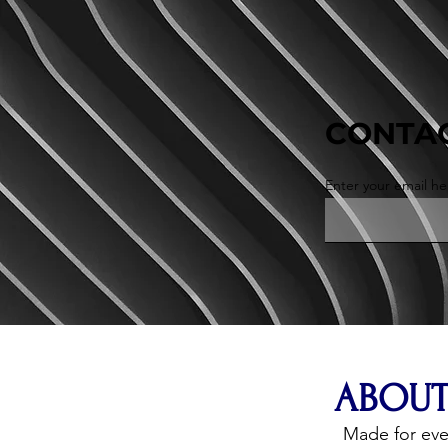
CONTAC
Enter your email he
ABOUT
Made for ev