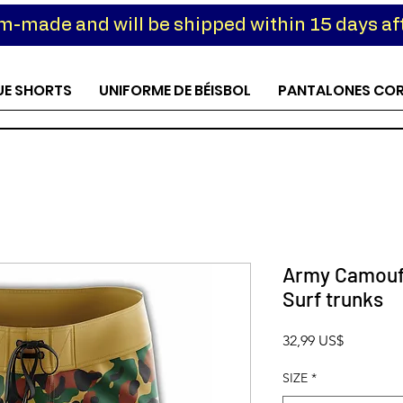
om-made and will be shipped within 15 days aft
UE SHORTS
UNIFORME DE BÉISBOL
PANTALONES CO
Army Camoufl
Surf trunks
Precio
32,99 US$
SIZE
*