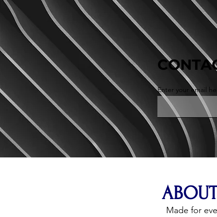
CONTAC
Enter your email he
ABOUT
Made for ev