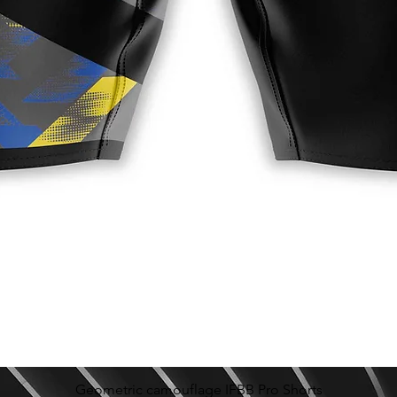
Geometric camouflage IFBB Pro Shorts
Vista rápida