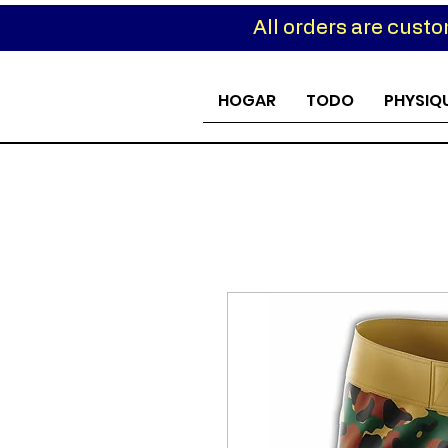
All orders are cust
Custom
HOGAR
TODO
PHYSIQ