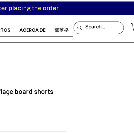
er placing the order
RTOS
ACERCA DE
部落格
age board shorts