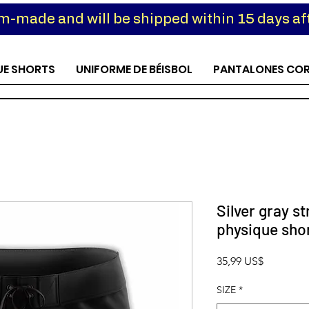
om-made and will be shipped within 15 days aft
UE SHORTS
UNIFORME DE BÉISBOL
PANTALONES CO
Silver gray s
physique sho
Precio
35,99 US$
SIZE
*