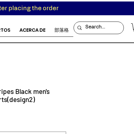
er placing the order
RTOS
ACERCA DE
部落格
tripes Black men's
rts(design2)