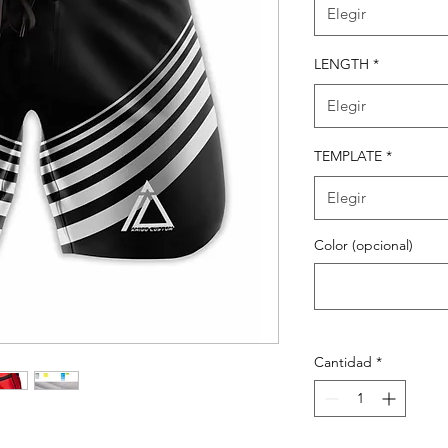
Elegir
LENGTH
*
Elegir
TEMPLATE
*
Elegir
Color (opcional)
Cantidad
*