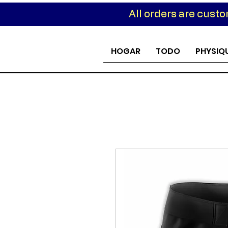
All orders are cust
Custom
HOGAR
TODO
PHYSIQ