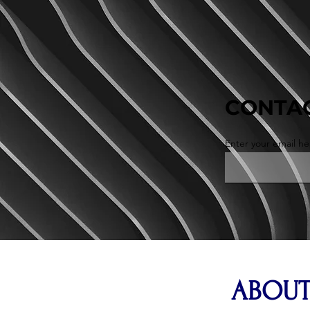
CONTAC
Enter your email he
ABOUT