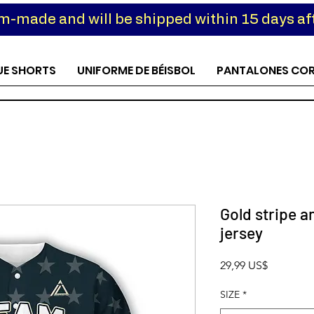
om-made and will be shipped within 15 days aft
UE SHORTS
UNIFORME DE BÉISBOL
PANTALONES CO
Gold stripe an
jersey
Precio
29,99 US$
SIZE
*