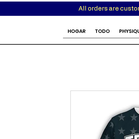
All orders are cust
Custom
HOGAR
TODO
PHYSIQ