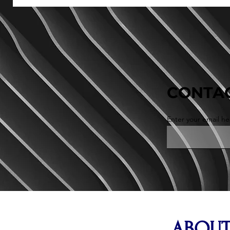
CONTAC
Enter your email he
ABOUT