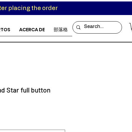
er placing the order
RTOS
ACERCA DE
部落格
d Star full button